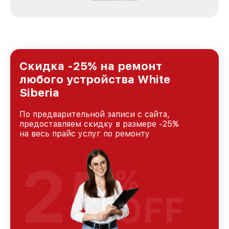
каждого пользователя продукции White
Siberia, вне зависимости от сложности
поломки. Мы стремимся к тому, чтобы
каждый клиент был удовлетворен скоростью
и качеством предоставляемых услуг. Наша
цель — стать лучшим сервисным центром
White Siberia в городе Новосибирске,
Скидка -25% на ремонт
постоянно повышая уровень доверия и
любого устройства White
лояльности наших клиентов.
Siberia
По предварительной записи с сайта,
предоставляем скидку в размере -25%
на весь прайс услуг по ремонту
25
%
OFF