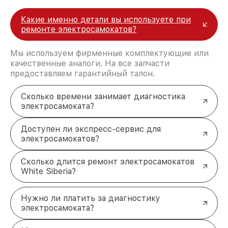
электросамокатов White Siberia важно
своевременно обращаться к профессионалам.
Какие именно детали вы используете при
Каждый этап работы выполняется с учетом
ремонте электросамокатов?
технических особенностей устройства. Для
записи на ремонт или консультации свяжитесь с
нами по телефону +7 (383) 202-18-57 или посетите
Мы используем фирменные комплектующие или
наш сервисный центр по адресу ул. Фрунзе, 238,
качественные аналоги. На все запчасти
корп. 4.
предоставляем гарантийный талон.
Сколько времени занимает диагностика
электросамоката?
Доступен ли экспресс-сервис для
электросамокатов?
Сколько длится ремонт электросамокатов
White Siberia?
Нужно ли платить за диагностику
электросамоката?