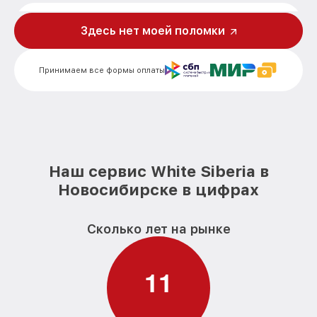
Восстановление разъемов питания
от 400₽
электросамоката White Siberia
Здесь нет моей поломки
Замена аккумулятора электросамоката
от 500₽
White Siberia
Принимаем все формы оплаты
Замена корпуса электросамоката White
от 900₽
Siberia
Ремонт платы управления
(восстановление) электросамоката
от 2500₽
White Siberia
Наш сервис White Siberia в
Гидроизоляция электросамоката White
от 1100₽
Новосибирске в цифрах
Siberia
Замена подсветки электросамоката
от 400₽
Сколько лет на рынке
White Siberia
Восстановление после попадания влаги
от 1700₽
электросамоката White Siberia
1
1
Замена элемента освещения
от 400₽
электросамоката White Siberia