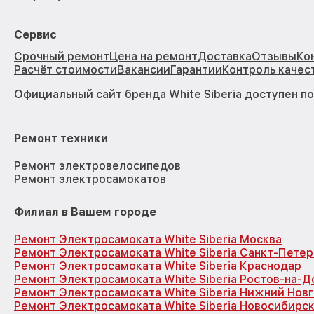
Сервис
Срочный ремонт
Цена на ремонт
Доставка
Отзывы
Ко
Расчёт стоимости
Вакансии
Гарантии
Контроль качес
Официальный сайт бренда White Siberia доступен п
Ремонт техники
Ремонт электровелосипедов
Ремонт электросамокатов
Филиал в Вашем городе
Ремонт Электросамоката White Siberia Москва
Ремонт Электросамоката White Siberia Санкт-Петер
Ремонт Электросамоката White Siberia Краснодар
Ремонт Электросамоката White Siberia Ростов-на-Д
Ремонт Электросамоката White Siberia Нижний Нов
Ремонт Электросамоката White Siberia Новосибирс