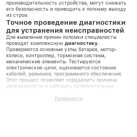
производительность устройства, могут снижать
его безопасность и приводить к полному выходу
из строя.
Точное проведение диагностики
для устранения неисправностей
Для выявления причин поломки специалисты
проводят комплексную
диагностику
.
Проверяются основные узлы: батарея, мотор-
колесо, контроллер, тормозная система,
механические элементы. Тестируются
электрические цепи, оценивается состояние
кабелей, разъемов, программного обеспечения.
Этот процесс позволяет определить причины
неисправности и избежать дополнительных
повреждений.
Преимущества ремонта
Развернуть
электросамокатов White Siberia
Гарантия
на выполненные работы и
установленные детали обеспечивает
уверенность в результате.
Использование оригинальных
запчастей
,